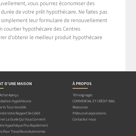
enouvellement, vous pourrez économiser des
durée de votre prêt hypothécaire. Ne faites pas
t simplement leur formulaire de renouvellement
’un courtier hypothécaire des Centres
r d’obtenir le meilleur produit hypothécaire
AT D’UNE MAISON
À PROPOS
 Achat Aperçu
Témoignages
obation Hypothécaire
COMMERCIAL ET CRÉDIT-BAIL
e Vs Taux Variable
Ressources
dre Votre Rapport De Crédit
Prêteurs et associations
ner La Durée Qui Vous Convient
Contactez-nous
otre Hypothèque Plus Rapidement
ns Pour Travailleurs Autonomes