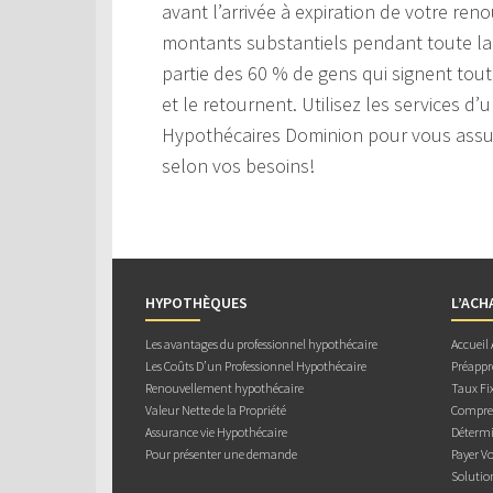
avant l’arrivée à expiration de votre r
montants substantiels pendant toute la 
partie des 60 % de gens qui signent tou
et le retournent. Utilisez les services d
Hypothécaires Dominion pour vous assure
selon vos besoins!
HYPOTHÈQUES
L’ACH
Les avantages du professionnel hypothécaire
Accueil
Les Coûts D’un Professionnel Hypothécaire
Préappr
Renouvellement hypothécaire
Taux Fix
Valeur Nette de la Propriété
Compren
Assurance vie Hypothécaire
Détermi
Pour présenter une demande
Payer V
Solutio