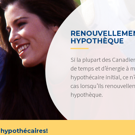
RENOUVELLEMEN
HYPOTHÈQUE
Si la plupart des Canadi
de temps et d’énergie à m
hypothécaire initial, ce 
cas lorsqu’ils renouvellen
hypothèque.
 hypothécaires!