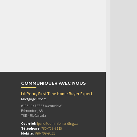
COMMUNIQUER AVEC NOUS
Lili Peric, First Time Home Buyer Expert
Mortgage Expert
#103 - 14727 87 Avenue NW
Edmonton, AB
T5R 4E5, Canada
Courriel:
lperic@dominionlending.ca
Téléphone:
780-709-9115
Mobile:
780-709-9115