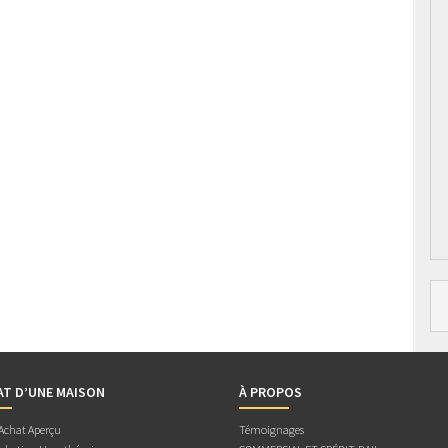
AT D’UNE MAISON
À PROPOS
 Achat Aperçu
Témoignages