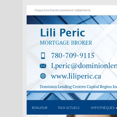
Chaque franchise est autonome et indépendante
BONJOUR
TAUX ACTUELS
HYPOTHÈQUES